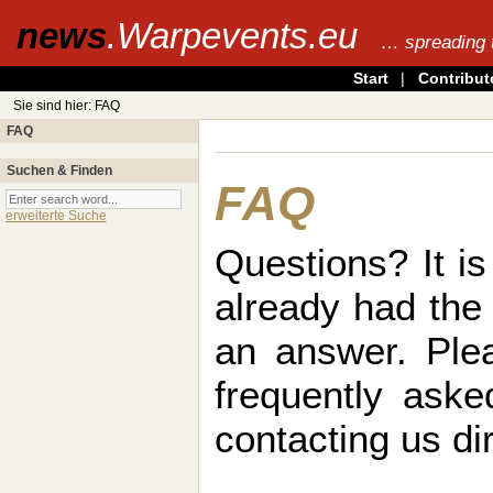
news
.Warpevents.eu
… spreading 
Start
|
Contribut
Sie sind hier: FAQ
FAQ
Suchen & Finden
FAQ
erweiterte Suche
Questions? It is
already had th
an answer. Plea
frequently ask
contacting us dir